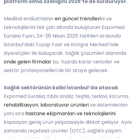
platform olma
ö
zelliğini 2025
’
te de s
ürdürüyor.
Medikal endüstrisinin
en güncel trendleri
ni ve
teknolojilerini tek çatı altında buluşturan Expomed
Eurasia Fuarı, 24-26 Nisan 2025 tarihleri arasında
İstanbul
’
daki Tüyap Fuar ve Kongre Merkezi'nde
ziyaretçiler ile buluşacak. Sağlık çözümleri alanında
önde gelen firmalar
bu fuarda karar vericiler ve
sektör profesyonelleri ile bir araya gelecek.
Sağlık sekt
ö
rünün kalbi İstanbul
’
da
atacak
Expomed Eurasia; tıbbi analiz, teşhis, tedavi, koruma,
rehabilitasyon
,
laboratuvar ürünleri
ve sistemlerinin
yanı sıra
hastane ekipmanları ve teknolojilerini
kapsayan geniş ürün yelpazesiyle dikkat çekiyor. Aynı
zamanda reçetesiz ürünler (OTC), sağlıklı yaşam