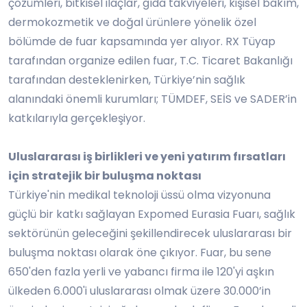
çözümleri, bitkisel ilaçlar, gıda takviyeleri, kişisel bakım,
dermokozmetik ve doğal ürünlere yönelik özel
bölümde de fuar kapsamında yer alıyor. RX Tüyap
tarafından organize edilen fuar, T.C. Ticaret Bakanlığı
tarafından desteklenirken, Türkiye
’
nin sağlık
alanındaki önemli kurumları; TÜMDEF, SEİS ve SADER
’
in
katkılarıyla gerçekleşiyor.
Uluslararası iş birlikleri ve yeni yatırım fırsatları
için stratejik bir buluş
ma
noktası
Türkiye'nin medikal teknoloji üssü olma vizyonuna
güçlü bir katkı sağlayan Expomed Eurasia Fuarı, sağlık
sektörünün geleceğini şekillendirecek uluslararası bir
buluşma noktası olarak öne çıkıyor. Fuar, bu sene
650'den fazla yerli ve yabancı firma ile 120'yi aşkın
ülkeden 6.000'i uluslararası olmak üzere 30.000
’
in