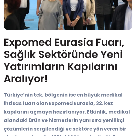
Expomed Eurasia Fuarı,
Sağlık Sektöründe Yeni
Yatırımların Kapılarını
Aralıyor!
Türkiye
’
nin tek, b
ö
lgenin ise en büyük medikal
ihtisas fuarı olan Expomed Eurasia, 32. kez
kapılarını açmaya hazı
rlan
ıyor. Etkinlik, medikal
alandaki ürün ve hizmetlerin yanı sıra yenilikçi
çözümlerin sergilendiği ve sekt
ö
re y
ö
n veren bir