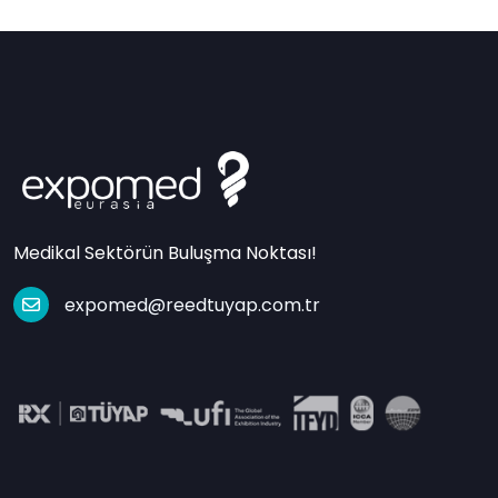
Medikal Sektörün Buluşma Noktası!
expomed@reedtuyap.com.tr