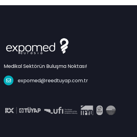
Medikal Sektörün Buluşma Noktası!
expomed@reedtuyap.com.tr