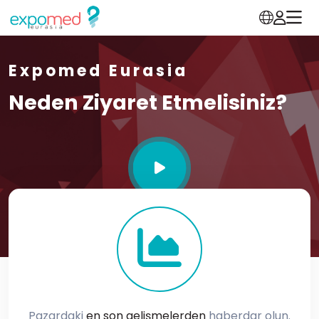
Expomed Eurasia
Neden Ziyaret Etmelisiniz?
Pazardaki
en son gelişmelerden
haberdar olun.