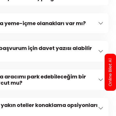
da yeme-içme olanakları var mı?
başvurum için davet yazısı alabilir
Online Bilet Al
a aracımı park edebileceğim bir
vcut mu?
 yakın oteller konaklama opsiyonları