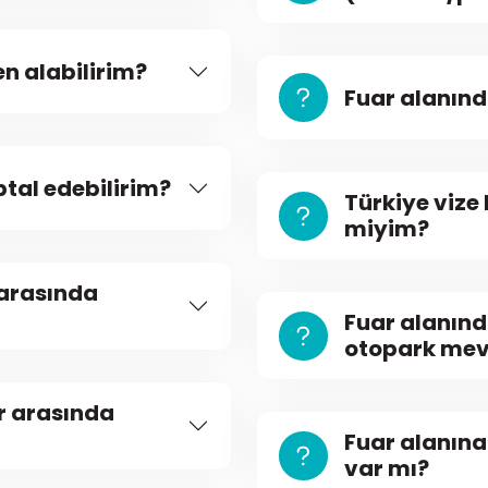
n alabilirim?
Fuar alanın
ptal edebilirim?
Türkiye vize 
miyim?
 arasında
Fuar alanınd
otopark me
r arasında
Fuar alanına
var mı?