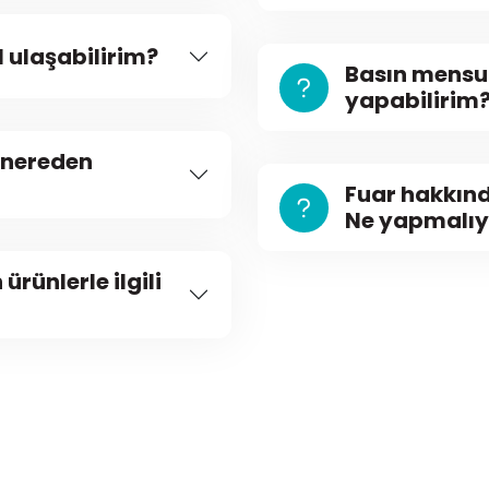
 ulaşabilirim?
Basın mensu
yapabilirim
 nereden
Fuar hakkınd
Ne yapmalı
rünlerle ilgili