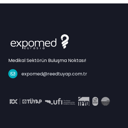
Medikal Sektörün Buluşma Noktası!
expomed@reedtuyap.com.tr