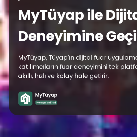
T.C. Ticaret Bakanlığı
Prestijli Fuar Statüsündeki
Expomed Eurasia Katılımc
%50'ye Varan Destek!
Detaylı Bilgi Al