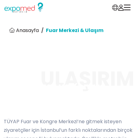
Anasayfa
Fuar Merkezi & Ulaşım
ULAŞIRIM
TÜYAP Fuar ve Kongre
Merkezi’ne Nasıl
Ulaşabilirsiniz?
TÜYAP Fuar ve Kongre Merkezi’ne gitmek isteyen
ziyaretçiler için İstanbul’un farklı noktalarından birçok