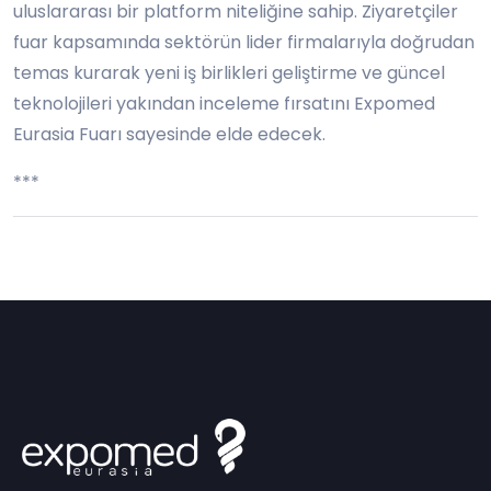
uluslararası bir platform niteliğine sahip. Ziyaretçiler
fuar kapsamında sektörün lider firmalarıyla doğrudan
temas kurarak yeni iş birlikleri geliştirme ve güncel
teknolojileri yakından inceleme fırsatını Expomed
Eurasia Fuarı sayesinde elde edecek.
***