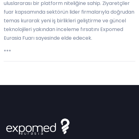
uluslararası bir platform niteliğine sahip. Ziyaretçiler
fuar kapsamında sektörün lider firmalarıyla doğrudan
temas kurarak yeni iş birlikleri geliştirme ve güncel
teknolojileri yakından inceleme fırsatını Expomed
Eurasia Fuarı sayesinde elde edecek.
***